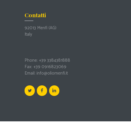
Contatti
92013 Menfi
(AG)
Italy
Phone: +39 3384381888
Fax: +39 0916823069
Email:
info@oliomenfi.it