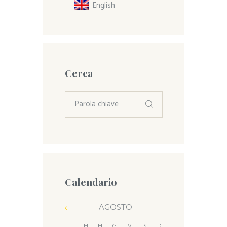
English
Cerca
Calendario
AGOSTO
L
M
M
G
V
S
D