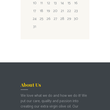
10
11
12
13
14
15
16
17
18
19
20
21
22
23
24
25
26
27
28
29
30
31
About Us
We love what we do and how we do it!
We
put our care, quality and passion into
creating our extra virgin olive oil.
Our