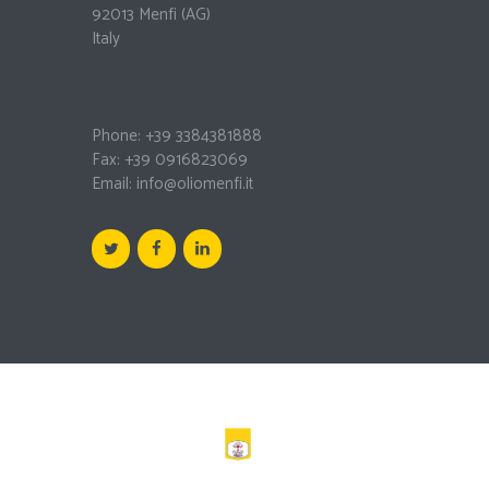
92013 Menfi
(AG)
Italy
Phone: +39 3384381888
Fax: +39 0916823069
Email:
info@oliomenfi.it