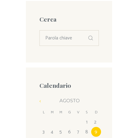
Cerca
Calendario
AGOSTO
L
M
M
G
V
S
D
1
2
3
4
5
6
7
8
9