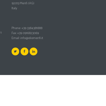
92013 Menfi
(AG)
Italy
Phone: +39 3384381888
ms
Fax: +39 0916823069
Email:
info@oliomenfi.it