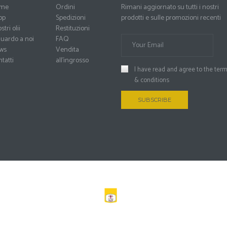
me
Ordini
Rimani aggiornato su tutti i nostri
op
Spedizioni
prodotti e sulle promozioni recenti
stri olii
Restituzioni
uardo a noi
FAQ
ws
Vendita
tatti
all’ingrosso
I have read and agree to the
ter
& conditions