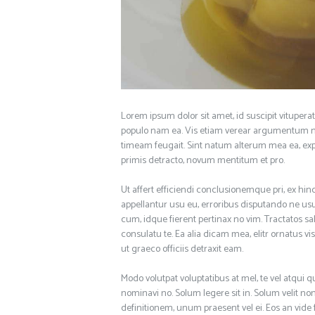
Lorem ipsum dolor sit amet, id suscipit vituperat
populo nam ea. Vis etiam verear argumentum no
timeam feugait. Sint natum alterum mea ea, ex
primis detracto, novum mentitum et pro.
Ut affert efficiendi conclusionemque pri, ex hinc
appellantur usu eu, erroribus disputando ne u
cum, idque fierent pertinax no vim. Tractatos
consulatu te. Ea alia dicam mea, elitr ornatus vi
ut graeco officiis detraxit eam.
Modo volutpat voluptatibus at mel, te vel atqui
nominavi no. Solum legere sit in. Solum velit non
definitionem, unum praesent vel ei. Eos an vide 