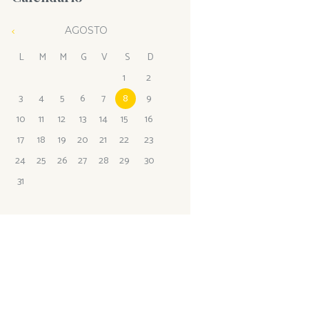
AGOSTO
L
M
M
G
V
S
D
1
2
3
4
5
6
7
8
9
10
11
12
13
14
15
16
17
18
19
20
21
22
23
24
25
26
27
28
29
30
31