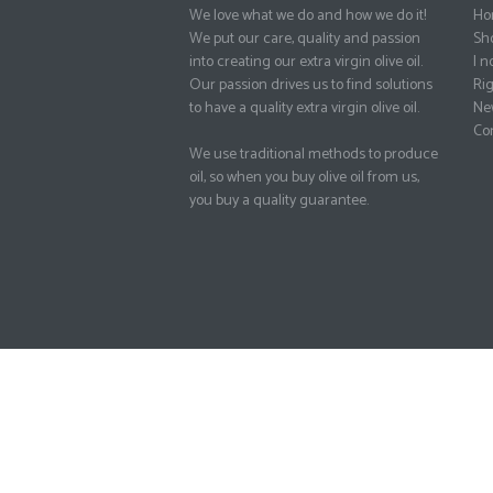
We love what we do and how we do it!
Ho
We put our care, quality and passion
Sh
into creating our extra virgin olive oil.
I no
Our passion drives us to find solutions
Rig
to have a quality extra virgin olive oil.
Ne
Con
We use traditional methods to produce
oil, so when you buy olive oil from us,
you buy a quality guarantee.