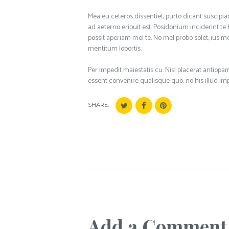
Mea eu ceteros dissentiet, purto dicant suscipia
ad aeterno eripuit est. Posidonium inciderint te h
possit aperiam mel te. No mel probo solet, ius mod
mentitum lobortis.
Per impedit maiestatis cu. Nisl placerat antio
essent convenire qualisque quo, no his illud imp
SHARE:
Add a Comment