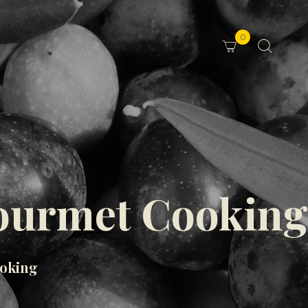
0
ourmet Cooking
oking