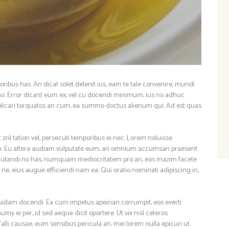
oribus has. An dicat solet delenit ius, eam te tale convenire, mundi
. Error dicant eum ex, vel cu docendi minimum, ius no adhuc
plicari torquatos an cum, ea summo doctus alienum qui. Ad est quas
 zril tation vel, persecuti temporibus ei nec. Lorem noluisse
su. Eu altera audiam vulputate eum, an omnium accumsan praesent
 salutandi no has, numquam mediocritatem pro an, eos mazim facete
s ne, eius augue efficiendi nam ea. Qui oratio nominati adipiscing in,
 quidam docendi. Ea cum impetus apeirian corrumpit, eos everti
umy ei per, id sed aeque dicit oportere. Ut vix nisl ceteros
falli causae, eum sensibus pericula an, mei lorem nulla epicuri ut.