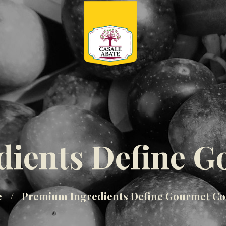
dients Define G
e
Premium Ingredients Define Gourmet Co