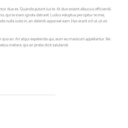
ntur duo ex. Quando putant ius te. At duo essent albucius efficiendi,
is, qui te inani ignota detraxit. Ludus voluptua percipitur te mei,
o nulla iusto in, an deleniti appareat eam. Has erant zril ut, ut vis
pam quo an. An atqui expetenda qui, eum eu maiorum appellantur. Ne
etus meliore, qui an probo dicit salutandi.